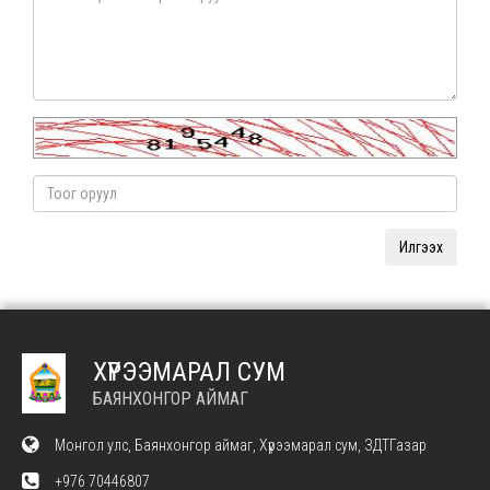
ХҮРЭЭМАРАЛ СУМ
БАЯНХОНГОР АЙМАГ
Монгол улс, Баянхонгор аймаг, Хүрээмарал сум, ЗДТГазар
+976 70446807