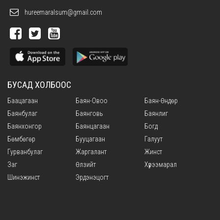
hureemaralsum@gmail.com
БУСАД ХОЛБООС
Баацагаан
Баян-Овоо
Баян-Өндөр
Баянбулаг
Баянговь
Баянлиг
Баянхонгор
Баянцагаан
Богд
Бөмбөгөр
Бууцагаан
Галуут
Гурванбулаг
Жаргалант
Жинст
Заг
Өлзийт
Хүрээмарал
Шинэжинст
Эрдэнэцогт