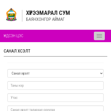
ХҮРЭЭМАРАЛ СУМ
БАЯНХОНГОР АЙМАГ
ҮНДСЭН ЦЭС
Toggle
navigati
САНАЛ ХҮСЭЛТ