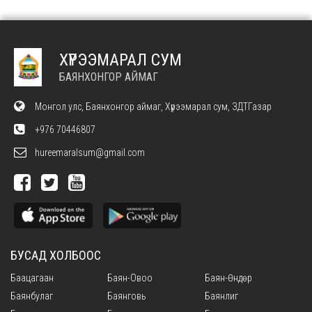
ХҮРЭЭМАРАЛ СУМ
БАЯНХОНГОР АЙМАГ
Монгол улс, Баянхонгор аймаг, Хүрээмарал сум, ЗДТГазар
+976 70446807
hureemaralsum@gmail.com
БУСАД ХОЛБООС
Баацагаан
Баян-Овоо
Баян-Өндөр
Баянбулаг
Баянговь
Баянлиг