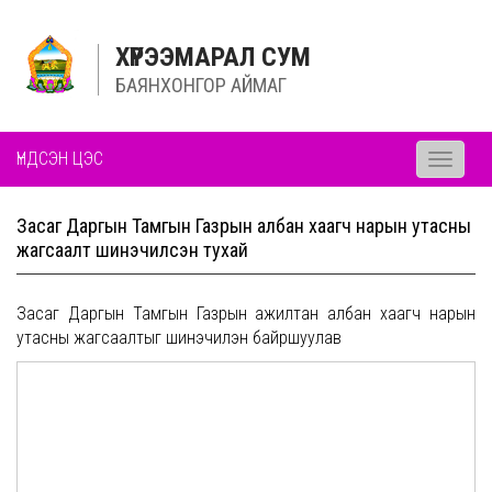
ХҮРЭЭМАРАЛ СУМ
БАЯНХОНГОР АЙМАГ
ҮНДСЭН ЦЭС
Toggle
navigati
Засаг Даргын Тамгын Газрын албан хаагч нарын утасны
жагсаалт шинэчилсэн тухай
Засаг Даргын Тамгын Газрын ажилтан албан хаагч нарын
утасны жагсаалтыг шинэчилэн байршуулав