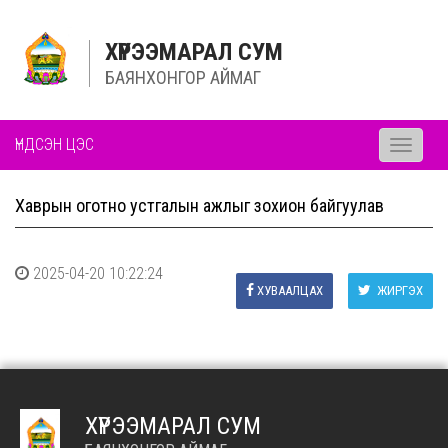
ХҮРЭЭМАРАЛ СУМ
БАЯНХОНГОР АЙМАГ
ҮНДСЭН ЦЭС
Toggle
navigati
Хаврын оготно устгалын ажлыг зохион байгуулав
2025-04-20 10:22:24
ХУВААЛЦАХ
ЖИРГЭХ
ХҮРЭЭМАРАЛ СУМ