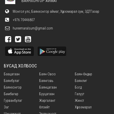
БАЯНХОНГОР АЙМАГ
Монгол улс, Баянхонгор аймаг, Хүрээмарал сум, ЗДТГазар
+976 70446807
hureemaralsum@gmail.com
БУСАД ХОЛБООС
Баацагаан
Баян-Овоо
Баян-Өндөр
Баянбулаг
Баянговь
Баянлиг
Баянхонгор
Баянцагаан
Богд
Бөмбөгөр
Бууцагаан
Галуут
Гурванбулаг
Жаргалант
Жинст
Заг
Өлзийт
Хүрээмарал
Шинэжинст
Эрдэнэцогт