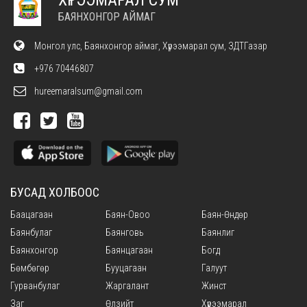
ХҮРЭЭМАРАЛ СУМ
БАЯНХОНГОР АЙМАГ
Монгол улс, Баянхонгор аймаг, Хүрээмарал сум, ЗДТГазар
+976 70446807
hureemaralsum@gmail.com
БУСАД ХОЛБООС
Баацагаан
Баян-Овоо
Баян-Өндөр
Баянбулаг
Баянговь
Баянлиг
Баянхонгор
Баянцагаан
Богд
Бөмбөгөр
Бууцагаан
Галуут
Гурванбулаг
Жаргалант
Жинст
Заг
Өлзийт
Хүрээмарал