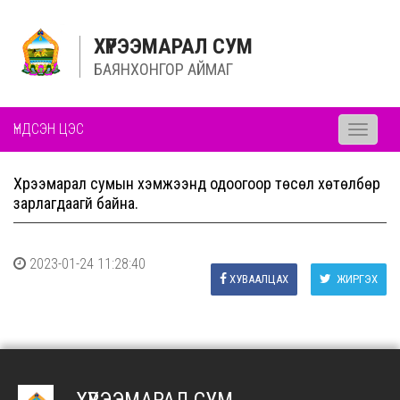
ХҮРЭЭМАРАЛ СУМ
БАЯНХОНГОР АЙМАГ
ҮНДСЭН ЦЭС
Toggle
navigati
Хүрээмарал сумын хэмжээнд одоогоор төсөл хөтөлбөр
зарлагдаагүй байна.
2023-01-24 11:28:40
ХУВААЛЦАХ
ЖИРГЭХ