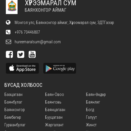
ХҮРЭЭМАРАЛ СУМ
БАЯНХОНГОР АЙМАГ
Монгол улс, Баянхонгор аймаг, Хүрээмарал сум, ЗДТГазар
+976 70446807
hureemaralsum@gmail.com
БУСАД ХОЛБООС
Баацагаан
Баян-Овоо
Баян-Өндөр
Баянбулаг
Баянговь
Баянлиг
Баянхонгор
Баянцагаан
Богд
Бөмбөгөр
Бууцагаан
Галуут
Гурванбулаг
Жаргалант
Жинст