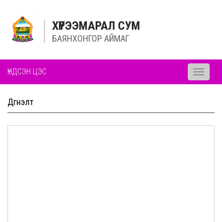
ХҮРЭЭМАРАЛ СУМ
БАЯНХОНГОР АЙМАГ
ҮНДСЭН ЦЭС
Toggle
navigati
Дүгнэлт