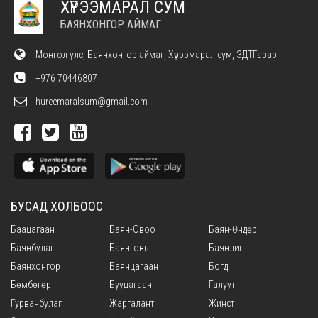
ХҮРЭЭМАРАЛ СУМ
БАЯНХОНГОР АЙМАГ
Монгол улс, Баянхонгор аймаг, Хүрээмарал сум, ЗДТГазар
+976 70446807
hureemaralsum@gmail.com
БУСАД ХОЛБООС
Баацагаан
Баян-Овоо
Баян-Өндөр
Баянбулаг
Баянговь
Баянлиг
Баянхонгор
Баянцагаан
Богд
Бөмбөгөр
Бууцагаан
Галуут
Гурванбулаг
Жаргалант
Жинст