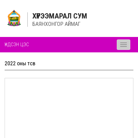
ХҮРЭЭМАРАЛ СУМ
БАЯНХОНГОР АЙМАГ
ҮНДСЭН ЦЭС
Toggle
navigati
2022 оны төсөв