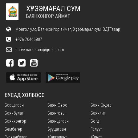
ХҮРЭЭМАРАЛ СУМ
БАЯНХОНГОР АЙМАГ
Монгол улс, Баянхонгор аймаг, Хүрээмарал сум, ЗДТГазар
+976 70446807
hureemaralsum@gmail.com
БУСАД ХОЛБООС
Баацагаан
Баян-Овоо
Баян-Өндөр
Баянбулаг
Баянговь
Баянлиг
Баянхонгор
Баянцагаан
Богд
Бөмбөгөр
Бууцагаан
Галуут
Гурванбулаг
Жаргалант
Жинст