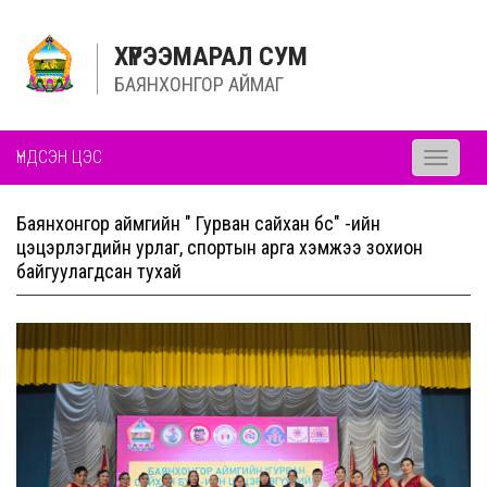
ХҮРЭЭМАРАЛ СУМ
БАЯНХОНГОР АЙМАГ
ҮНДСЭН ЦЭС
Toggle
navigati
Баянхонгор аймгийн " Гурван сайхан бүс" -ийн
цэцэрлэгүүдийн урлаг, спортын арга хэмжээ зохион
байгуулагдсан тухай