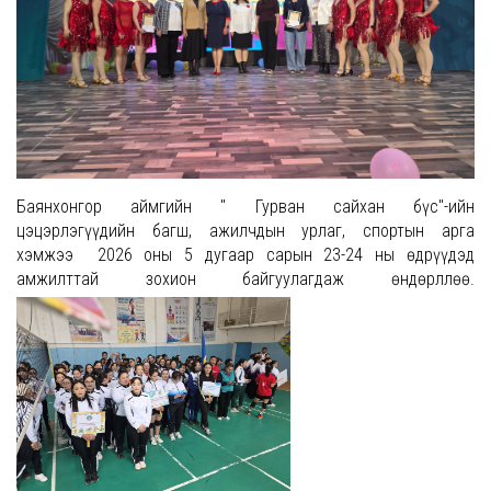
Баянхонгор аймгийн " Гурван сайхан бүс"-ийн
цэцэрлэгүүдийн багш, ажилчдын урлаг, спортын арга
хэмжээ 2026 оны 5 дугаар сарын 23-24 ны өдрүүдэд
амжилттай зохион байгуулагдаж өндөрллөө.