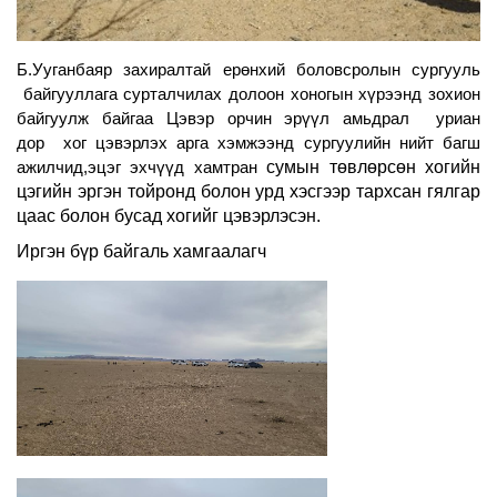
Б.Ууганбаяр захиралтай ерөнхий боловсролын сургууль
байгууллага сурталчилах долоон хоногын хүрээнд зохион
байгуулж байгаа Цэвэр орчин эрүүл амьдрал уриан
дор хог цэвэрлэх арга хэмжээнд сургуулийн нийт багш
сумын төвлөрсөн хогийн
ажилчид,эцэг эхчүүд хамтран
цэгийн эргэн тойронд болон урд хэсгээр тархсан гялгар
цаас болон бусад хогийг цэвэрлэсэн.
Иргэн бүр байгаль хамгаалагч