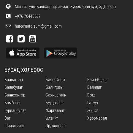
Монгол улс, Баянхонгор аймаг, Хүрээмарал сум, ЗДТГазар
+976 70446807
hureemaralsum@gmail.com
БУСАД ХОЛБООС
Баацагаан
Баян-Овоо
Баян-Өндөр
Баянбулаг
Баянговь
Баянлиг
Баянхонгор
Баянцагаан
Богд
Бөмбөгөр
Бууцагаан
Галуут
Гурванбулаг
Жаргалант
Жинст
Заг
Өлзийт
Хүрээмарал
Шинэжинст
Эрдэнэцогт