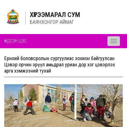
ХҮРЭЭМАРАЛ СУМ
БАЯНХОНГОР АЙМАГ
ҮНДСЭН ЦЭС
Toggle
navigati
Ерөнхий боловсролын сургуулиас зохион байгуулсан
Цэвэр орчин эрүүл амьдрал уриан дор хог цэвэрлэх
арга хэмжээний тухай