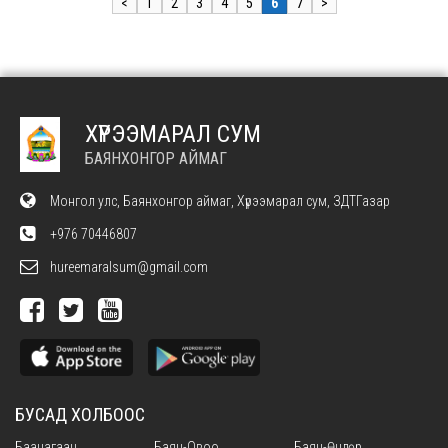
<
1
2
3
4
5
6
7
>
ХҮРЭЭМАРАЛ СУМ
БАЯНХОНГОР АЙМАГ
Монгол улс, Баянхонгор аймаг, Хүрээмарал сум, ЗДТГазар
+976 70446807
hureemaralsum@gmail.com
БУСАД ХОЛБООС
Баацагаан
Баян-Овоо
Баян-Өндөр