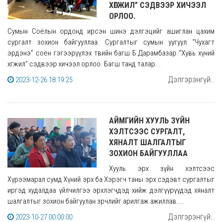
ХӨГЖИЛ” СЭДВЭЭР ХИЧЭЭЛ
ОРЛОО.
Сумын Соёлын ордонд ирсэн шинэ дэлгэцийг ашиглан цахим
сургалт зохион байгууллаа. Сургалтыг сумын уугуул “Чухагт
эрдэнэ” соён гэгээрүүлэх төвийн багш Б.Дарамбазар “Хувь хүний
хөгжил” сэдвээр хичээл орлоо. Багш танд талар...
Дэлгэрэнгүй..
2023-12-26 18:19:25
АЙМГИЙН ХУУЛЬ ЗҮЙН
ХЭЛТСЭЭС СУРГАЛТ,
ХЯНАЛТ ШАЛГАЛТЫГ
ЗОХИОН БАЙГУУЛЛАА
Хууль эрх зүйн хэлтсээс
Хүрээмарал сумд Хүний эрх ба Хэрэгч таны эрх сэдэвт сургалтыг
иргэд худалдаа үйлчилгээ эрхлэгчдэд хийж дэлгүүрүүдэд хяналт
шалгалтыг зохион байгуулан зөрчлийг арилгаж ажиллав....
Дэлгэрэнгүй..
2023-10-27 00:00:00