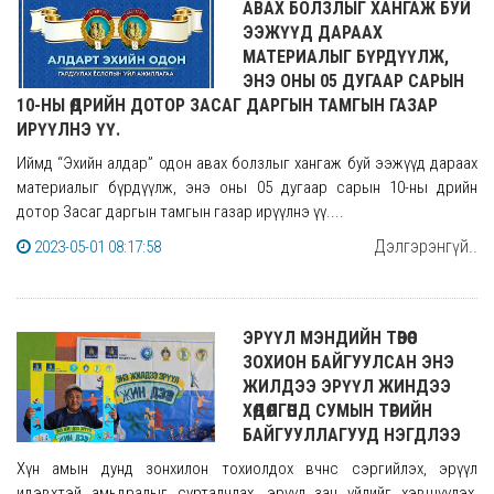
АВАХ БОЛЗЛЫГ ХАНГАЖ БУЙ
ЭЭЖҮҮД ДАРААХ
МАТЕРИАЛЫГ БҮРДҮҮЛЖ,
ЭНЭ ОНЫ 05 ДУГААР САРЫН
10-НЫ ӨДРИЙН ДОТОР ЗАСАГ ДАРГЫН ТАМГЫН ГАЗАР
ИРҮҮЛНЭ ҮҮ.
Иймд “Эхийн алдар” одон авах болзлыг хангаж буй ээжүүд дараах
материалыг бүрдүүлж, энэ оны 05 дугаар сарын 10-ны өдрийн
дотор Засаг даргын тамгын газар ирүүлнэ үү....
Дэлгэрэнгүй..
2023-05-01 08:17:58
ЭРҮҮЛ МЭНДИЙН ТӨВӨӨС
ЗОХИОН БАЙГУУЛСАН ЭНЭ
ЖИЛДЭЭ ЭРҮҮЛ ЖИНДЭЭ
ХӨДӨЛГӨӨНД СУМЫН ТӨРИЙН
БАЙГУУЛЛАГУУД НЭГДЛЭЭ
Хүн амын дунд зонхилон тохиолдох өвчнөөс сэргийлэх, эрүүл
идэвхтэй амьдралыг сурталчлах, эрүүл зан үйлийг хэвшүүлэх,