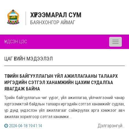
ХҮРЭЭМАРАЛ СУМ
БАЯНХОНГОР АЙМАГ
ҮНДСЭН ЦЭС
Toggle
navigati
ЦАГ ҮЕИЙН МЭДЭЭЛЭЛ
ТӨРИЙН БАЙГУУЛЛАГЫН ҮЙЛ АЖИЛЛАГААНЫ ТАЛААРХ
ИРГЭДИЙН СЭТГЭЛ ХАНАМЖИЙН ЦАХИМ СУДАЛГАА
ЯВАГДАЖ БАЙНА
Төрийн байгууллагын чиг үүрэг, үйл ажиллагаа, үйлчилгээний чанар
хүртээмжтэй байдлын талаарх иргэдийн сэтгэл ханамжийг судлах,
үр дүнд үндэслэн үйл ажиллагааг сайжруулах арга хэмжээг авч
ажиллах зорилгоор сэтгэл ханамжи...
Дэлгэрэнгүй..
2024-04-18 19:41:14