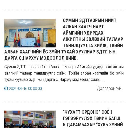
СУМЫН ЗДТГАЗРЫН НИЙТ
АЛБАН ХААГЧ НАРТ
АЙМГИЙН УДИРДАХ
АЖИЛТНЫ ЗӨВЛӨГӨӨНИЙ ТАЛААР
ТАНИЛЦУУЛГА ХИЙЖ, ТӨРИЙН
АЛБАН ХААГЧИЙН ЁС ЗҮЙН ТУХАЙ ХУУЛИАР ЗДТГ-ЫН
ДАРГА С.НАРХҮҮ МЭДЭЭЛЭЛ ХИЙВ.
Сумын ЗДТГазрын нийт албан хаагч нарт Аймгийн удирдах ажилтны
зөвлөгөөний талаар танилцуулга хийж, Төрийн албан хаагчийн ёс зүйн
тухай хуулиар ЗДТГ-ын дарга С.Нархүү мэдээлэл хийв....
Дэлгэрэнгүй..
2024-04-16 00:00:00
“ЧУХАГТ ЭРДЭНЭ” СОЁН
ГЭГЭЭРҮҮЛЭХ ТӨВИЙН БАГШ
Б.ДАРАМБАЗАР “ХУВЬ ХҮНИЙ