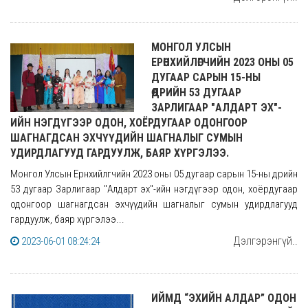
МОНГОЛ УЛСЫН
ЕРӨНХИЙЛӨГЧИЙН 2023 ОНЫ 05
ДУГААР САРЫН 15-НЫ
ӨДРИЙН 53 ДУГААР
ЗАРЛИГААР "АЛДАРТ ЭХ"-
ИЙН НЭГДҮГЭЭР ОДОН, ХОЁРДУГААР ОДОНГООР
ШАГНАГДСАН ЭХЧҮҮДИЙН ШАГНАЛЫГ СУМЫН
УДИРДЛАГУУД ГАРДУУЛЖ, БАЯР ХҮРГЭЛЭЭ.
Монгол Улсын Ерөнхийлөгчийн 2023 оны 05 дугаар сарын 15-ны өдрийн
53 дугаар Зарлигаар "Алдарт эх"-ийн нэгдүгээр одон, хоёрдугаар
одонгоор шагнагдсан эхчүүдийн шагналыг сумын удирдлагууд
гардуулж, баяр хүргэлээ...
Дэлгэрэнгүй..
2023-06-01 08:24:24
ИЙМД “ЭХИЙН АЛДАР” ОДОН