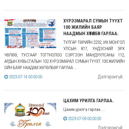
ХҮРЭЭМАРАЛ СУМЫН ТҮҮХТ
100 ЖИЛИЙН БАЯР
НААДМЫН ХӨТӨЛБӨР ГАРЛАА.
ТУЛГАР ТӨРИЙН 2232, ИХ МОНГОЛ
УЛСЫН 817, ҮНДЭСНИЙ ЭРХ
ЧӨЛӨӨ, ТУСГААР ТОГТНОЛОО СЭРГЭЭН МАНДУУЛСАНЫ 112,
АРДЫН ХУВЬСГАЛЫН 102 ХҮРЭЭМАРАЛ СУМЫН ТҮҮХТ 100 ЖИЛИЙН
ОЙН БАЯР НААДАМ ХӨТӨЛБӨР ГАРЛАА....
Дэлгэрэнгүй..
2023-07-14 00:00:00
ЦАХИМ УРИЛГА ГАРЛАА.
Цахим урилга гарлаа....
2023-07-09 00:00:00
Дэлгэрэнгүй..