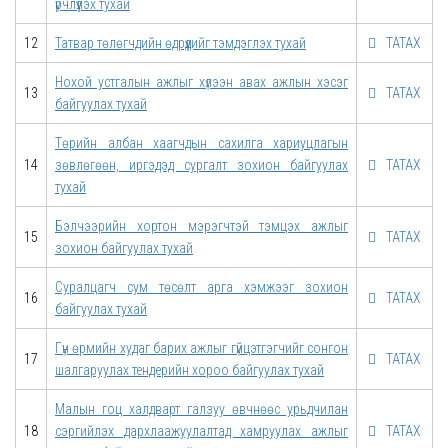
үрчлүүлэх тухай
12
Татвар төлөгчдийн өдрүүдийг тэмдэглэх тухай
ТАТАХ
Нохой устгалын ажлыг хүлээн авах ажлын хэсэг
13
ТАТАХ
байгуулах тухай
Төрийн албан хаагчдын сахилга хариуцлагын
14
зөвлөгөөн, иргэдэд сургалт зохион байгуулах
ТАТАХ
тухай
Бэлчээрийн хортон мэрэгчтэй тэмцэх ажлыг
15
ТАТАХ
зохион байгуулах тухай
Суралцагч сум төсөлт арга хэмжээг зохион
16
ТАТАХ
байгуулах тухай
Гүн өрмийн худаг барих ажлыг гүйцэтгэгчийг сонгон
17
ТАТАХ
шалгаруулах тендерийн хороо байгуулах тухай
Малын гоц халдварт галзуу өвчнөөс урьдчилан
18
сэргийлэх дархлаажуулалтад хамруулах ажлыг
ТАТАХ