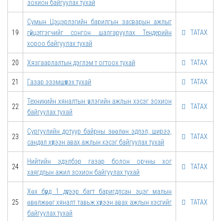
зохион байгуулах тухай
Сумын Цэцэрлэгийн барилгын засварын ажлыг
19
гүйцэтгэгчийг сонгон шалгаруулах Тендерийн
ТАТАХ
хороо байгуулах тухай
20
Хязгаарлалтын дэглэм т огтоох тухай
ТАТАХ
21
Газар эзэмшүүлэх тухай
ТАТАХ
Техникийн хяналтын үзлэгийн ажлын хэсэг зохион
22
ТАТАХ
байгуулах тухай
Сургуулийн дотуур байрны зөөлөн эдлэл, ширээ,
23
ТАТАХ
сандал хүлээн авах ажлын хэсэг байгуулах тухай
Нийтийн эдэлбэр газар болон орчны хог
24
ТАТАХ
хаягдлын ажил зохион байгуулах тухай
Хөх бүрд 1 дүгээр багт баригдлсан эцэг малын
25
өвөлжөөг хяналт тавьж хүлээн авах ажлын хэсгийг
ТАТАХ
байгуулах тухай