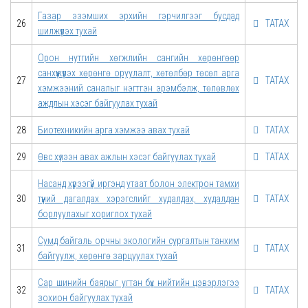
Газар эзэмших эрхийн гэрчилгээг бусдад
26
ТАТАХ
шилжүүлэх тухай
Орон нутгийн хөгжлийн сангийн хөрөнгөөр
санхүүжүүлэх хөрөнгө оруулалт, хөтөлбөр төсөл арга
27
ТАТАХ
хэмжээний саналыг нэгтгэн эрэмбэлж, төлөвлөх
аждлын хэсэг байгуулах тухай
28
Биотехникийн арга хэмжээ авах тухай
ТАТАХ
29
Өвс хүлээн авах ажлын хэсэг байгуулах тухай
ТАТАХ
Насанд хүрээгүй иргэнд утаат болон электрон тамхи
30
түүний дагалдах хэрэгслийг худалдах, худалдан
ТАТАХ
борлуулахыг хориглох тухай
Сумд байгаль орчны экологийн сургалтын танхим
31
ТАТАХ
байгуулж, хөрөнгө зарцуулах тухай
Сар шинийн баярыг угтан бүх нийтийн цэвэрлэгээ
32
ТАТАХ
зохион байгуулах тухай