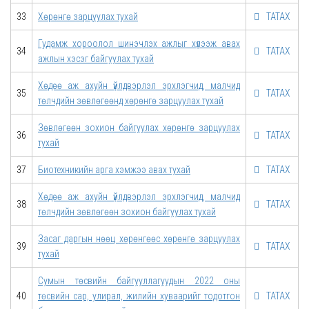
33
Хөрөнгө зарцуулах тухай
ТАТАХ
Гудамж хороолол шинэчлэх ажлыг хүлээж авах
34
ТАТАХ
ажлын хэсэг байгуулах тухай
Хөдөө аж ахуйн үйлдвэрлэл эрхлэгчид, малчид
35
ТАТАХ
төлчдийн зөвлөгөөнд хөрөнгө зарцуулах тухай
Зөвлөгөөн зохион байгуулах хөрөнгө зарцуулах
36
ТАТАХ
тухай
37
Биотехникийн арга хэмжээ авах тухай
ТАТАХ
Хөдөө аж ахуйн үйлдвэрлэл эрхлэгчид, малчид
38
ТАТАХ
төлчдийн зөвлөгөөн зохион байгуулах тухай
Засаг даргын нөөц хөрөнгөөс хөрөнгө зарцуулах
39
ТАТАХ
тухай
Сумын төсвийн байгууллагуудын 2022 оны
40
төсвийн сар, улирал, жилийн хуваарийг тодотгон
ТАТАХ