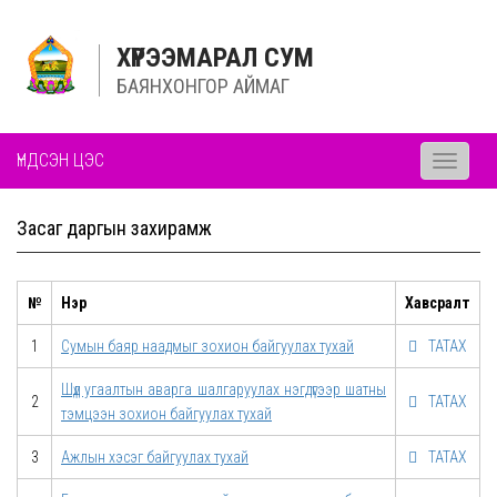
ХҮРЭЭМАРАЛ СУМ
БАЯНХОНГОР АЙМАГ
ҮНДСЭН ЦЭС
Toggle
navigati
Засаг даргын захирамж
№
Нэр
Хавсралт
1
Сумын баяр наадмыг зохион байгуулах тухай
ТАТАХ
Шүд угаалтын аварга шалгаруулах нэгдүгээр шатны
2
ТАТАХ
тэмцээн зохион байгуулах тухай
3
Ажлын хэсэг байгуулах тухай
ТАТАХ