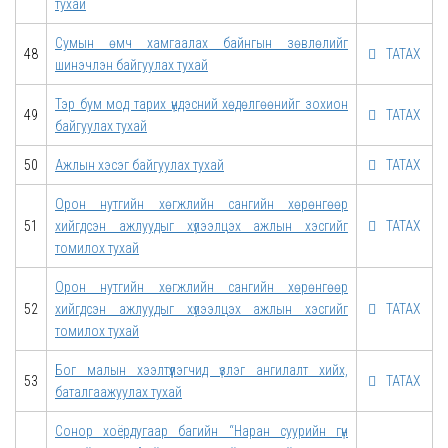
тухай
Сумын өмч хамгаалах байнгын зөвлөлийг
48
ТАТАХ
шинэчлэн байгуулах тухай
Тэр бум мод тарих үндэсний хөдөлгөөнийг зохион
49
ТАТАХ
байгуулах тухай
50
Ажлын хэсэг байгуулах тухай
ТАТАХ
Орон нутгийн хөгжлийн сангийн хөрөнгөөр
51
хийгдсэн ажлуудыг хүлээлцэх ажлын хэсгийг
ТАТАХ
томилох тухай
Орон нутгийн хөгжлийн сангийн хөрөнгөөр
52
хийгдсэн ажлуудыг хүлээлцэх ажлын хэсгийг
ТАТАХ
томилох тухай
Бог малын хээлтүүлэгчид үзлэг ангилалт хийх,
53
ТАТАХ
баталгаажуулах тухай
Сонор хоёрдугаар багийн “Наран суурийн гүн