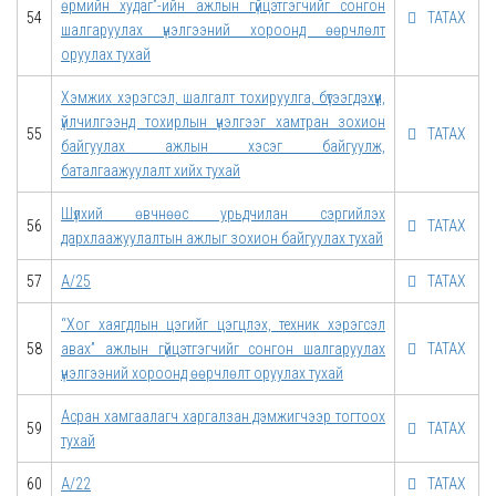
өрмийн худаг”-ийн ажлын гүйцэтгэгчийг сонгон
54
ТАТАХ
шалгаруулах үнэлгээний хороонд өөрчлөлт
оруулах тухай
Хэмжих хэрэгсэл, шалгалт тохируулга, бүтээгдэхүүн,
үйлчилгээнд тохирлын үнэлгээг хамтран зохион
55
ТАТАХ
байгуулах ажлын хэсэг байгуулж,
баталгаажуулалт хийх тухай
Шүлхий өвчнөөс урьдчилан сэргийлэх
56
ТАТАХ
дархлаажуулалтын ажлыг зохион байгуулах тухай
57
А/25
ТАТАХ
“Хог хаягдлын цэгийг цэгцлэх, техник хэрэгсэл
58
авах” ажлын гүйцэтгэгчийг сонгон шалгаруулах
ТАТАХ
үнэлгээний хороонд өөрчлөлт оруулах тухай
Асран хамгаалагч харгалзан дэмжигчээр тогтоох
59
ТАТАХ
тухай
60
А/22
ТАТАХ