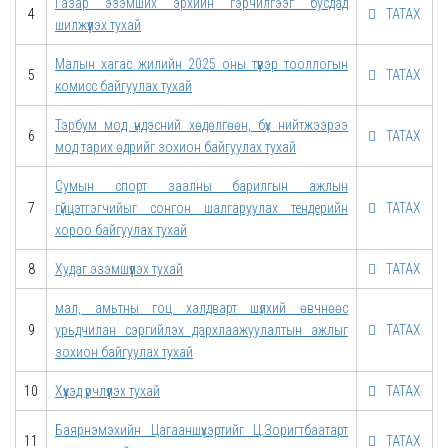
Газар эзэмших эрхийн гэрчилгээг бусдад
4
ТАТАХ
шилжүүлэх тухай
Малын хагас жилийн 2025 оны түүвэр тооллогын
5
ТАТАХ
комисс байгуулах тухай
Тэрбум мод үндэсний хөдөлгөөн, бүх нийтжээрээ
6
ТАТАХ
мод тарих өдрийг зохион байгуулах тухай
Сумын спорт заалны барилгын ажлын
7
гүйцэтгэгчийыг сонгон шалгаруулах тендерийн
ТАТАХ
хороо байгуулах тухай
8
Худаг эзэмшүүлэх тухай
ТАТАХ
мал, амьтны гоц халдварт шүлхий өвчнөөс
9
урьдчилан сэргийлэх дархлаажуулалтын ажлыг
ТАТАХ
зохион байгуулах тухай
10
Хүүхэд үрчлүүлэх тухай
ТАТАХ
Баярнэмэхийн Цагааншүхэртийг Ц.Зоригтбаатарт
11
ТАТАХ