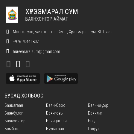
ХҮРЭЭМАРАЛ СУМ
БАЯНХОНГОР АЙМАГ
Монгол улс, Баянхонгор аймаг, Хүрээмарал сум, ЗДТГазар
+976 70446807
hureemaralsum@gmail.com
БУСАД ХОЛБООС
Баацагаан
Баян-Овоо
Баян-Өндөр
Баянбулаг
Баянговь
Баянлиг
Баянхонгор
Баянцагаан
Богд
Бөмбөгөр
Бууцагаан
Галуут