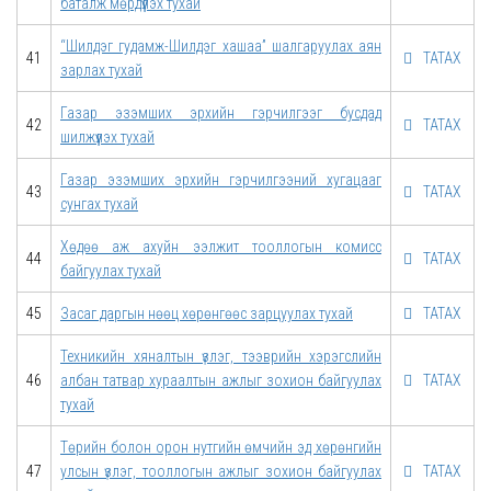
баталж мөрдүүлэх тухай
“Шилдэг гудамж-Шилдэг хашаа” шалгаруулах аян
41
ТАТАХ
зарлах тухай
Газар эзэмших эрхийн гэрчилгээг бусдад
42
ТАТАХ
шилжүүлэх тухай
Газар эзэмших эрхийн гэрчилгээний хугацааг
43
ТАТАХ
сунгах тухай
Хөдөө аж ахуйн ээлжит тооллогын комисс
44
ТАТАХ
байгуулах тухай
45
Засаг даргын нөөц хөрөнгөөс зарцуулах тухай
ТАТАХ
Техникийн хяналтын үзлэг, тээврийн хэрэгслийн
46
албан татвар хураалтын ажлыг зохион байгуулах
ТАТАХ
тухай
Төрийн болон орон нутгийн өмчийн эд хөрөнгийн
47
улсын үзлэг, тооллогын ажлыг зохион байгуулах
ТАТАХ