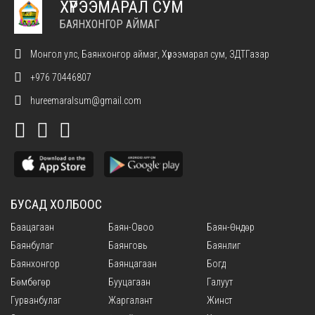
ХҮРЭЭМАРАЛ СУМ
БАЯНХОНГОР АЙМАГ
Монгол улс, Баянхонгор аймаг, Хүрээмарал сум, ЗДТГазар
+976 70446807
hureemaralsum@gmail.com
БУСАД ХОЛБООС
Баацагаан
Баян-Овоо
Баян-Өндөр
Баянбулаг
Баянговь
Баянлиг
Баянхонгор
Баянцагаан
Богд
Бөмбөгөр
Бууцагаан
Галуут
Гурванбулаг
Жаргалант
Жинст