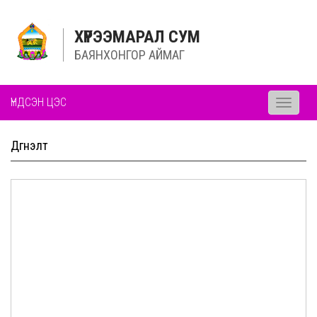
ХҮРЭЭМАРАЛ СУМ
БАЯНХОНГОР АЙМАГ
ҮНДСЭН ЦЭС
Toggle
navigati
Дүгнэлт